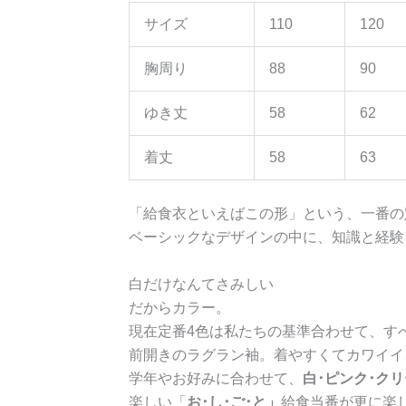
サイズ
110
120
胸周り
88
90
ゆき丈
58
62
着丈
58
63
「給食衣といえばこの形」という、一番の
ベーシックなデザインの中に、知識と経験
白だけなんてさみしい
だからカラー。
現在定番4色は私たちの基準合わせて、す
前開きのラグラン袖。着やすくてカワイイ
学年やお好みに合わせて、
白･ピンク･ク
楽しい「
お･し･ご･と」
給食当番が更に楽