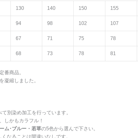
130
140
150
155
94
98
102
107
67
71
75
78
68
73
78
81
定番商品。
を凝縮しました。
べて別染め加工を行っています。
、しかもカラフル！
リーム･ブルー・
若草
の5色から選んで下さい。
しくなることは間違いなしです。