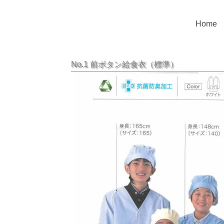
内
容
Home
を
ス
キ
No.1 前ボタン給食衣（標準）
ッ
プ