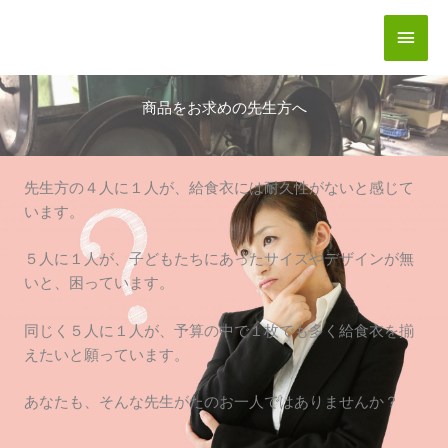
内
メ
容
を
イ
ス
キ
商品をお求めの先生方へ
ン
ッ
メ
プ
先生方の４人に１人が、給食衣には耐久性がないと感じて
ニ
います。
ュ
５人に１人が、子どもたちにあったサイズやデザインが無
ー
いと、困っています。
同じく５人に１人が、予算の中で１枚でも多く給食衣を揃
えたいと願っています。
あなたも、そんな先生がたのお一人ではありませんか？