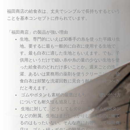
福田商店の給食衣は、丈夫でシンプルで長持ちするという
ことを基本コンセプトに作られています。
「福田商店」の製品が強い理由
生地。専門的にいえば30番手の糸を使った平織り生
地。要するに最も一般的に白衣に使用する生地で
す。最も白衣に適した生地ともいえます。でも、子
供用というだけで細い糸や糸の量の少ない生地を使
った給食衣のどれだけ多いことか。週末ごとの洗
濯、あるいは業務用の薬剤を使うクリーニング。給
食白衣は頻繁な洗濯回数に見合う耐久性を持つべき
だと考えます。
ゴムやボタンも素材の厳選はもちろん、縫い付け方
についても耐久性も追及しました。
生地に対して、どうしても劣化の早いゴムやボタン
などの附属。生地はまだしっかりしているのに捨て
るのはもったいない。そんな声にお答えして福田商
店は、ゴム・紐・ボタンの附属のみ販売も行ってい