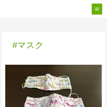
内
メ
容
を
イ
ス
キ
ン
ッ
メ
プ
#マスク
ニ
ュ
ー