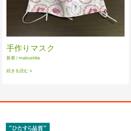
手作りマスク
新着
/
matsushita
手
続きを読む »
作
り
マ
ス
ク